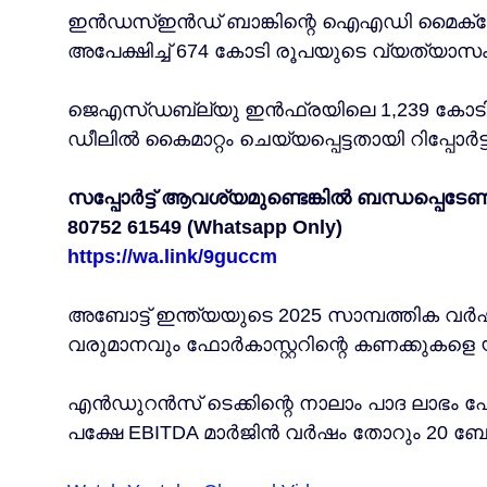
ഇൻഡസ്ഇൻഡ് ബാങ്കിന്റെ ഐഎഡി മൈക്രോ
അപേക്ഷിച്ച് 674 കോടി രൂപയുടെ വ്യത്യാസം
ജെഎസ്ഡബ്ല്യു ഇൻഫ്രയിലെ 1,239 കോടി ര
ഡീലിൽ കൈമാറ്റം ചെയ്യപ്പെട്ടതായി റിപ്പോർട്ട്
സപ്പോർട്ട് ആവശ്യമുണ്ടെങ്കിൽ ബന്ധപ്പെടേണ്
80752 61549 (Whatsapp Only)
https://wa.link/9guccm
അബോട്ട് ഇന്ത്യയുടെ 2025 സാമ്പത്തിക വർ
വരുമാനവും ഫോർകാസ്റ്ററിന്റെ കണക്കുകളെ യ
എൻഡുറൻസ് ടെക്കിന്റെ നാലാം പാദ ലാഭം ഫോർ
പക്ഷേ EBITDA മാർജിൻ വർഷം തോറും 20 ബേസ