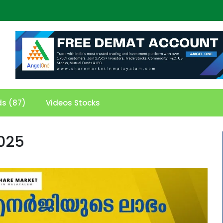
ds (87)
Videos Stocks
025