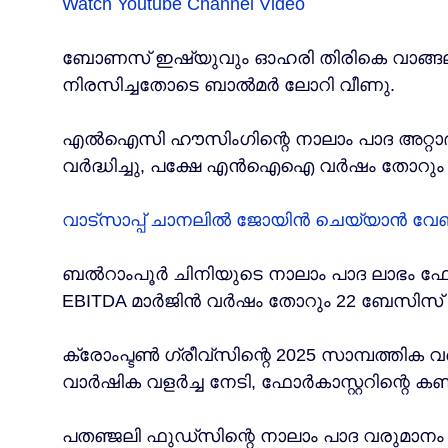
Watch Youtube Channel Video
ബോണസ് ഇഷ്യുവും ഓഹരി തിരികെ വാങ്ങലു
നിരസിച്ചതോടെ ബാൽമർ ലോറി വീണു.
എൽഐസി ഹൗസിംഗിന്റെ നാലാം പാദ അറ്റാദായ
വർദ്ധിച്ചു, പക്ഷേ എൻഐഐ വർഷം തോറും 3
വാട്സാപ്പ് ചാനലിൽ ജോയിൻ ചെയ്യാൻ വേണ്ടി
ബൽറാംപൂർ ചിനിയുടെ നാലാം പാദ ലാഭം ഫോർക
EBITDA മാർജിൻ വർഷം തോറും 22 ബേസിസ് പോയ
ക്രോംപ്ടൺ ഗ്രീവ്‌സിന്റെ 2025 സാമ്പത്തിക
വാർഷിക വളർച്ച നേടി, ഫോർകാസ്റ്ററിന്റെ കണ
പതഞ്ജലി ഫുഡ്‌സിന്റെ നാലാം പാദ വരുമാനം