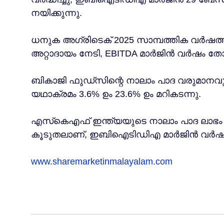
നയിക്കുന്നു.
ധനുക അഗ്രിടെക് 2025 സാമ്പത്തിക വർഷത്ത
അറ്റാദായം നേടി, EBITDA മാർജിൻ വർഷം തോറു
ബികാജി ഫുഡ്‌സിന്റെ നാലാം പാദ വരുമാനവ
യഥാക്രമം 3.6% ഉം 23.6% ഉം മറികടന്നു.
എസ്‌കെഎഫ് ഇന്ത്യയുടെ നാലാം പാദ ലാഭം ഫ
കൂടുതലാണ്, ഇബിഐടിഡിഎ മാർജിൻ വർഷം തോ
www.sharemarketinmalayalam.com