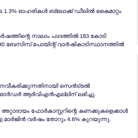
െ 1.3% ഓഹരികൾ ബ്ലോക്ക് ഡീലിൽ കൈമാറ്റം
വർഷത്തിന്റെ നാലാം പാദത്തിൽ 183 കോടി
 30 ബേസിസ് പോയിന്റ് വാർഷികാടിസ്ഥാനത്തിൽ
നവീകരിക്കുന്നതിനായി സെൻട്രൽ
െ ഓർഡർ ആർവിഎൻഎല്ലിന് ലഭിച്ചു.
്റാദായം ഫോർകാസ്റ്ററിന്റെ കണക്കുകളെക്കാൾ
മാർജിൻ വർഷം തോറും 4.6% കുറയുന്നു.