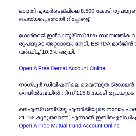
ഭാരതി എയർടെല്ലിലെ 8,500 കോടി രൂപയുട
ചെയ്യപ്പെട്ടതായി റിപ്പോർട്ട്.
ഗോദ്‌റെജ് ഇൻഡസ്ട്രീസ് 2025 സാമ്പത്തിക 
രൂപയുടെ അറ്റാദായം നേടി, EBITDA മാർജിൻ
വർദ്ധിച്ച് 10.3% ആയി.
Open A Free Demat Account Online
നാഗ്പൂർ ഡിവിഷനിലെ വൈദ്യുത ട്രാക്ഷൻ 
റെയിൽവേയിൽ നിന്ന് 115.8 കോടി രൂപയുട
ജെഎസ്ഡബ്ല്യു എനർജിയുടെ നാലാം പാദ അറ
21.1% കൂടുതലാണ്, എന്നാൽ ഇബിഐടിഡിഎ 
Open A Free Mutual Fund Account Online