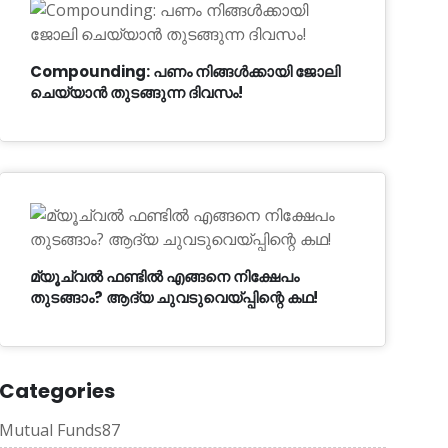
Compounding: പണം നിങ്ങൾക്കായി ജോലി
ചെയ്യാൻ തുടങ്ങുന്ന ദിവസം!
മ്യൂച്വൽ ഫണ്ടിൽ എങ്ങനെ നിക്ഷേപം
തുടങ്ങാം? ആദ്യ ചുവടുവെയ്പ്പിന്റെ കഥ!
Categories
Mutual Funds
87