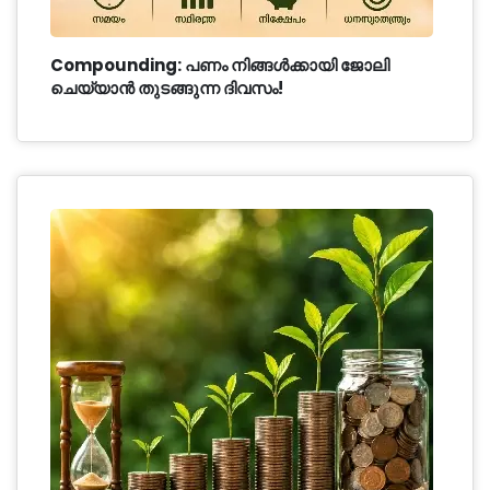
Compounding: പണം നിങ്ങൾക്കായി ജോലി
ചെയ്യാൻ തുടങ്ങുന്ന ദിവസം!