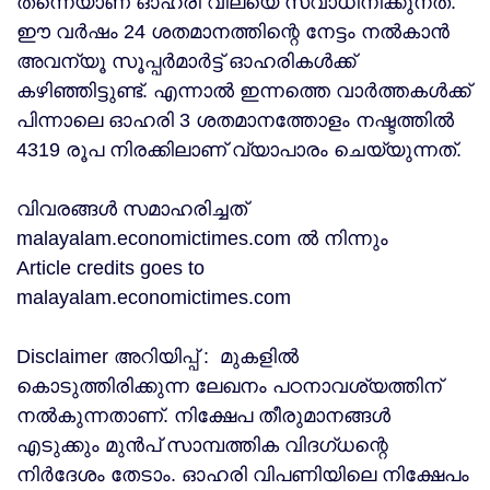
തന്നെയാണ് ഓഹരി വിലയെ സ്വാധിനിക്കുനത്.
ഈ വർഷം 24 ശതമാനത്തിന്റെ നേട്ടം നൽകാൻ
അവന്യൂ സൂപ്പർമാർട്ട് ഓഹരികൾക്ക്
കഴിഞ്ഞിട്ടുണ്ട്. എന്നാൽ ഇന്നത്തെ വാർത്തകൾക്ക്
പിന്നാലെ ഓഹരി 3 ശതമാനത്തോളം നഷ്ടത്തിൽ
4319 രൂപ നിരക്കിലാണ് വ്യാപാരം ചെയ്യുന്നത്.
വിവരങ്ങൾ സമാഹരിച്ചത്
malayalam.economictimes.com ൽ നിന്നും
Article credits goes to
malayalam.economictimes.com
Disclaimer അറിയിപ്പ് : മുകളില്‍
കൊടുത്തിരിക്കുന്ന ലേഖനം പഠനാവശ്യത്തിന്
നൽകുന്നതാണ്. നിക്ഷേപ തീരുമാനങ്ങള്‍
എടുക്കും മുന്‍പ് സാമ്പത്തിക വിദഗ്ധന്റെ
നിര്‍ദേശം തേടാം. ഓഹരി വിപണിയിലെ നിക്ഷേപം