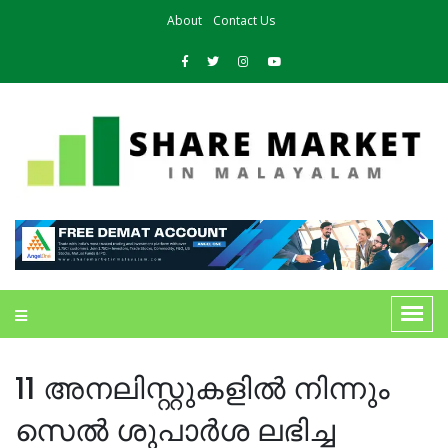
About
Contact Us
11 അനലിസ്റ്റുകളിൽ നിന്നും
സെൽ ശുപാർശ ലഭിച്ച