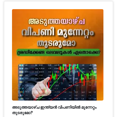
അടുത്തയാഴ്ച ഇന്ത്യൻ വിപണിയിൽ മുന്നേറ്റം
തുടരുമോ?