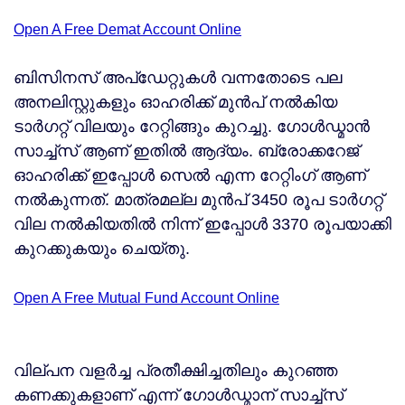
Open A Free Demat Account Online
ബിസിനസ് അപ്‌ഡേറ്റുകൾ വന്നതോടെ പല
അനലിസ്റ്റുകളും ഓഹരിക്ക് മുൻപ് നൽകിയ
ടാർഗറ്റ് വിലയും റേറ്റിങ്ങും കുറച്ചു. ഗോൾഡ്മാൻ
സാച്ച്സ് ആണ് ഇതിൽ ആദ്യം. ബ്രോക്കറേജ്
ഓഹരിക്ക് ഇപ്പോൾ സെൽ എന്ന റേറ്റിംഗ് ആണ്
നൽകുന്നത്. മാത്രമല്ല മുൻപ് 3450 രൂപ ടാർഗറ്റ്
വില നൽകിയതിൽ നിന്ന് ഇപ്പോൾ 3370 രൂപയാക്കി
കുറക്കുകയും ചെയ്തു.
Open A Free Mutual Fund Account Online
വില്പന വളർച്ച പ്രതീക്ഷിച്ചതിലും കുറഞ്ഞ
കണക്കുകളാണ് എന്ന് ഗോൾഡ്മാന് സാച്ച്സ്